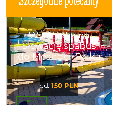
Szczególnie polecamy
Wycieczka na
Słowację spabus
do Meander Parku
od:
150 PLN
zobacz więcej