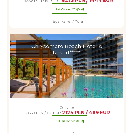
6273 PLN / 1444 EUR
8336 PLN / 1919 EUR
zobacz więcej
Ayia Napa / Cypr
Chrysomare Beach Hotel &
Resort*****
Cena od:
2124 PLN / 489 EUR
2659 PLN / 612 EUR
zobacz więcej