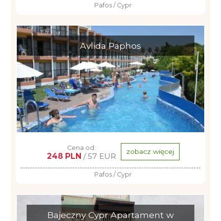
Pafos / Cypr
Avlida Paphos
Cena od:
zobacz więcej
248 PLN
/ 57 EUR
Pafos / Cypr
Bajeczny Cypr Apartament w