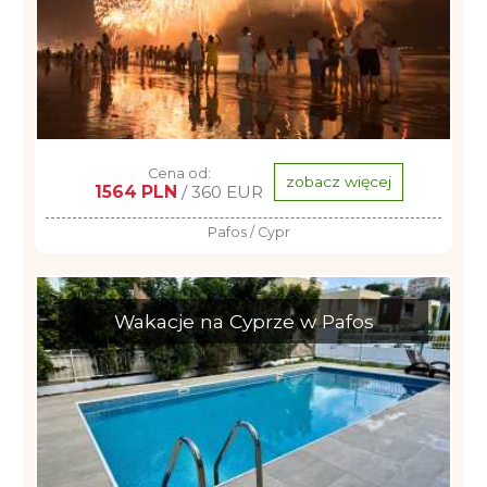
Cena od:
zobacz więcej
1564 PLN
/ 360 EUR
Pafos / Cypr
Wakacje na Cyprze w Pafos