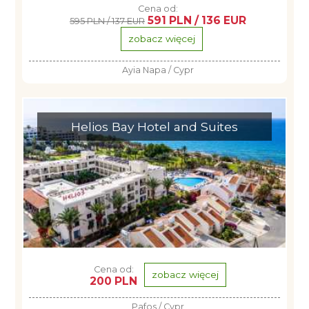
Cena od:
591 PLN / 136 EUR
595 PLN / 137 EUR
zobacz więcej
Ayia Napa / Cypr
Helios Bay Hotel and Suites
Cena od:
zobacz więcej
200 PLN
Pafos / Cypr