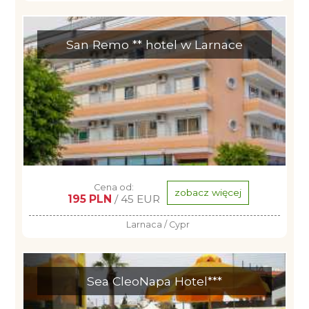
San Remo ** hotel w Larnace
Cena od:
zobacz więcej
195 PLN
/ 45 EUR
Larnaca / Cypr
Sea CleoNapa Hotel***