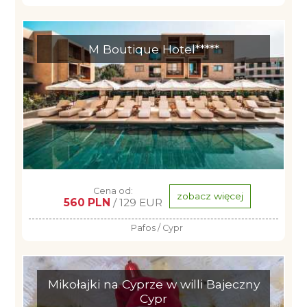
M Boutique Hotel*****
Cena od:
zobacz więcej
560 PLN
/ 129 EUR
Pafos / Cypr
Mikołajki na Cyprze w willi Bajeczny
Cypr