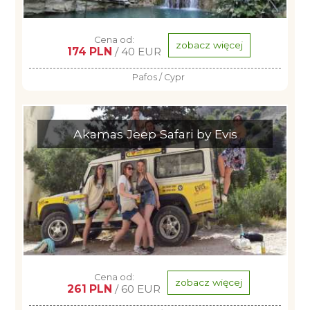
Cena od:
zobacz więcej
174 PLN
/ 40 EUR
Pafos / Cypr
Akamas Jeep Safari by Evis
Cena od:
zobacz więcej
261 PLN
/ 60 EUR