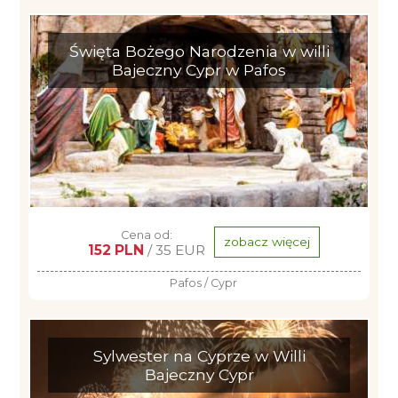
Święta Bożego Narodzenia w willi
Bajeczny Cypr w Pafos
Cena od:
zobacz więcej
152 PLN
/ 35 EUR
Pafos / Cypr
Sylwester na Cyprze w Willi
Bajeczny Cypr