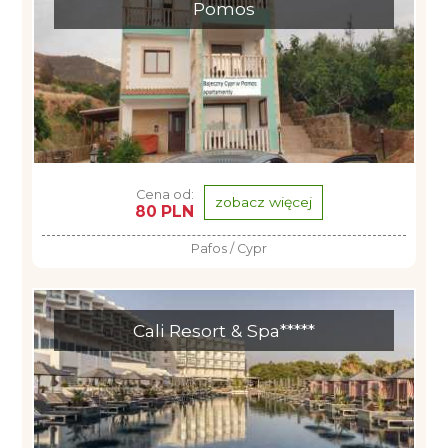
Pomos
Cena od:
zobacz więcej
80 PLN
Pafos / Cypr
Cali Resort & Spa*****