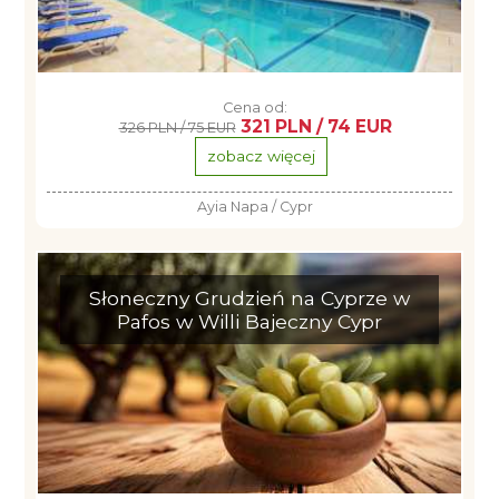
Cena od:
321 PLN / 74 EUR
326 PLN / 75 EUR
zobacz więcej
Ayia Napa / Cypr
Słoneczny Grudzień na Cyprze w
Pafos w Willi Bajeczny Cypr