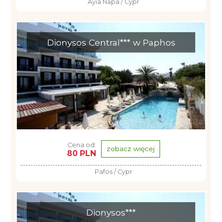
Ayia Napa / Cypr
Dionysos Central*** w Paphos
Cena od:
zobacz więcej
80 PLN
Pafos / Cypr
Dionysos***