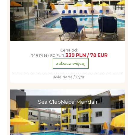
Cena od:
339 PLN / 78 EUR
348 PLN / 80 EUR
zobacz więcej
Ayia Napa / Cypr
Sea CleoNapa Mandali