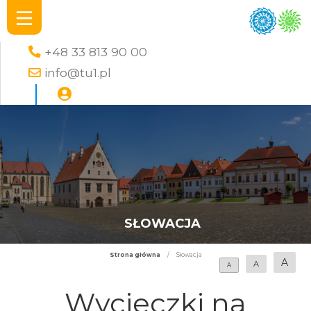
+48 33 813 90 00
info@tu1.pl
SŁOWACJA
Strona główna
/
Słowacja
A
A
A
Wycieczki na