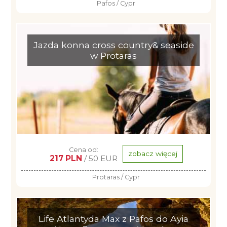
Pafos / Cypr
Jazda konna cross country& seaside
w Protaras
Cena od:
zobacz więcej
217 PLN
/ 50 EUR
Protaras / Cypr
Life Atlantyda Max z Pafos do Ayia