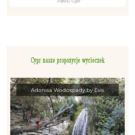
Pafos / Cypr
Cypr nasze propozycje wycieczek
Adonisa Wodospady by Evis